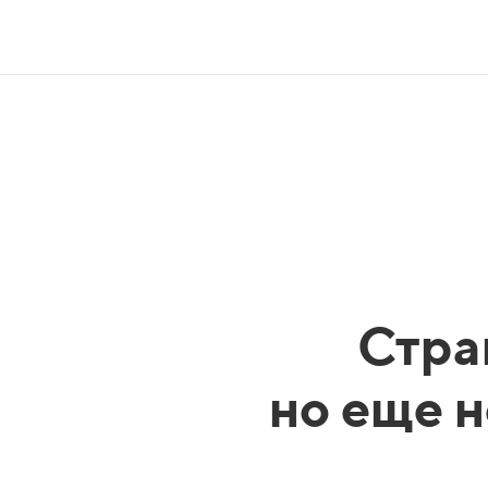
Стра
но еще н