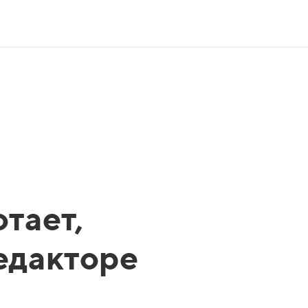
тает,
редакторе