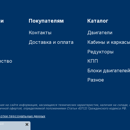
ии
Покупателям
Каталог
Контакты
Двигатели
Доставка и оплата
Кабины и каркас
Редукторы
ество
КПП
Блоки двигателе
Разное
ая на сайте информация, касающаяся технических характеристик, наличия на складе, 
ичной офертой, определяемой положениями Статьи 437(2) Гражданского кодекса РФ.
ботки персональных данных
lus