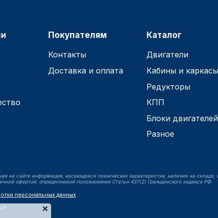
ии
Покупателям
Каталог
Контакты
Двигатели
Доставка и оплата
Кабины и каркас
Редукторы
ество
КПП
Блоки двигателе
Разное
ая на сайте информация, касающаяся технических характеристик, наличия на складе, 
ичной офертой, определяемой положениями Статьи 437(2) Гражданского кодекса РФ.
ботки персональных данных
lus