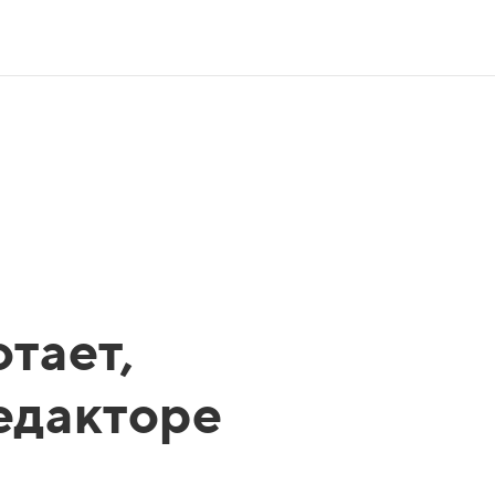
тает,
редакторе