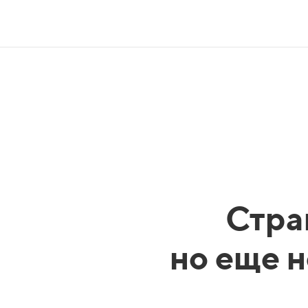
Стра
но еще н