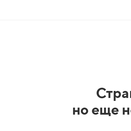
Стра
но еще н