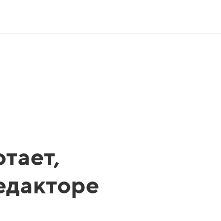
тает,
редакторе