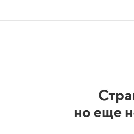
Стра
но еще н