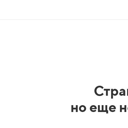
Стра
но еще н