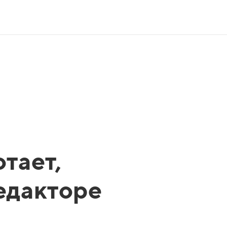
тает,
редакторе