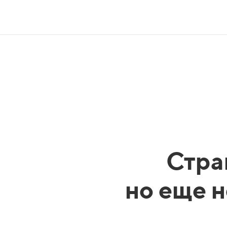
Стра
но еще н