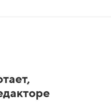
тает,
редакторе