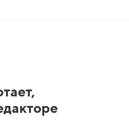
тает,
редакторе