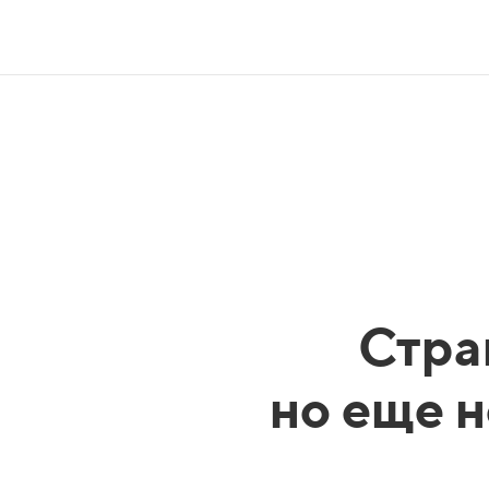
Стра
но еще н