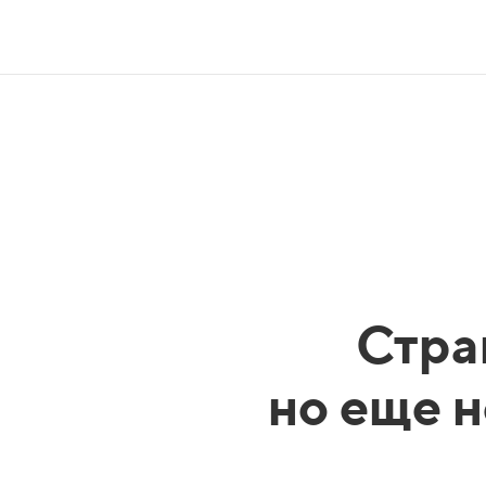
Стра
но еще н