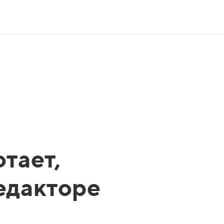
тает,
редакторе