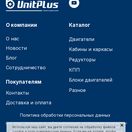
О компании
Каталог
О нас
Двигатели
Новости
Кабины и каркасы
Блог
Редукторы
Сотрудничество
КПП
Блоки двигателей
Покупателям
Разное
Контакты
Доставка и оплата
Политика обработки персональных данных
Вся представленная на сайте информация, касающаяся технических
характеристик, наличия на складе, стоимости товаров, носит
Используя наш сайт, вы даете согласие на обработку файлов
информационный характер и ни при каких условиях не является
cookie и пользовательских данных. Если вы не хотите, чтобы