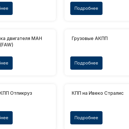
бнее
Подробнее
вка двигателя МАН
Грузовые АКПП
 (FAW)
бнее
Подробнее
 КПП Отпикруз
КПП на Ивеко Стралис
бнее
Подробнее