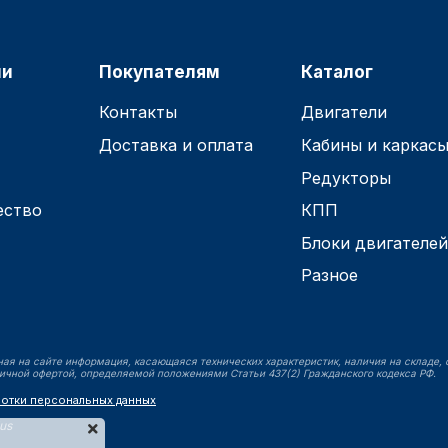
ии
Покупателям
Каталог
Контакты
Двигатели
Доставка и оплата
Кабины и каркас
Редукторы
ество
КПП
Блоки двигателе
Разное
ая на сайте информация, касающаяся технических характеристик, наличия на складе, 
ичной офертой, определяемой положениями Статьи 437(2) Гражданского кодекса РФ.
ботки персональных данных
lus