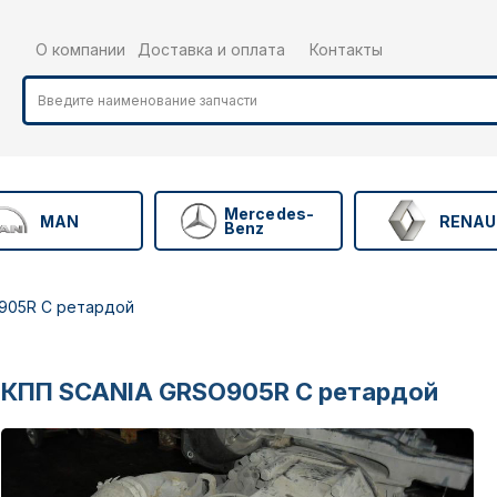
О компании
Доставка и оплата
Контакты
Mercedes-
MAN
RENAU
Benz
905R C ретардой
КПП SCANIA GRSO905R C ретардой