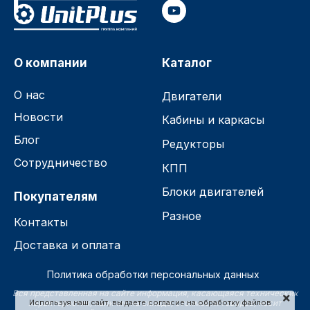
О компании
Каталог
О нас
Двигатели
Новости
Кабины и каркасы
Блог
Редукторы
Сотрудничество
КПП
Блоки двигателей
Покупателям
Разное
Контакты
Доставка и оплата
Политика обработки персональных данных
Вся представленная на сайте информация, касающаяся технических
характеристик, наличия на складе, стоимости товаров, носит
Используя наш сайт, вы даете согласие на обработку файлов